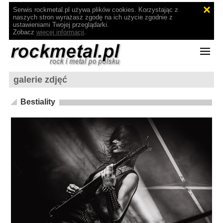
Serwis rockmetal.pl używa plików cookies. Korzystając z
naszych stron wyrażasz zgodę na ich użycie zgodnie z
ustawieniami Twojej przeglądarki.
Zobacz
więcej informacji
.
galerie zdjęć
Bestiality