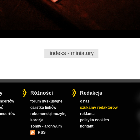
indeks - miniatury
y
Różności
Redakcja
oncertów
forum dyskusyjne
o nas
ęć
garstka linków
szukamy redaktorów
koncertów
rekomenduj muzykę
reklama
korozja
polityka cookies
sondy - archiwum
kontakt
RSS