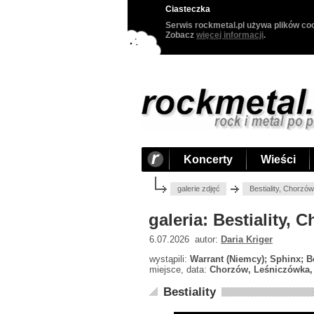
Ciasteczka
Serwis rockmetal.pl używa plików coo
Zobacz
więcej informacji
.
Koncerty
Wieści
galerie zdjęć
Bestiality, Chorzó
galeria: Bestiality,
6.07.2026 autor:
Daria Kriger
wystąpili:
Warrant (Niemcy); Sphinx; Be
miejsce, data:
Chorzów, Leśniczówka, 
Bestiality