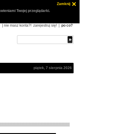
Zamknij
wieniami Twojej przeglądarki.
ę
| nie masz konta?!
zarejestruj się!
|
po co?
piątek, 7 sierpnia 2026