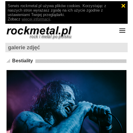
Serwis rockmetal.pl używa plików cookies. Korzystając z
naszych stron wyrażasz zgodę na ich użycie zgodnie z
ustawieniami Twojej przeglądarki.
Zobacz
więcej informacji
.
galerie zdjęć
Bestiality