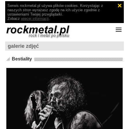
Serwis rockmetal.pl używa plików cookies. Korzystając z
naszych stron wyrażasz zgodę na ich użycie zgodnie z
ustawieniami Twojej przeglądarki.
Zobacz
więcej informacji
.
galerie zdjęć
Bestiality