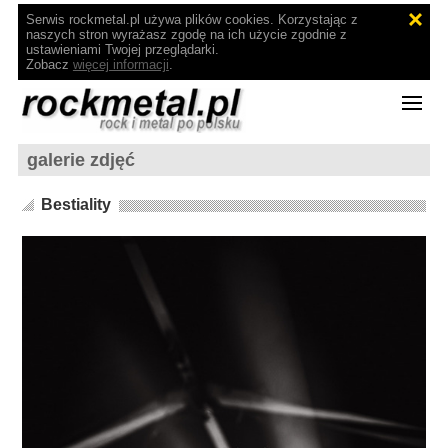
Serwis rockmetal.pl używa plików cookies. Korzystając z
naszych stron wyrażasz zgodę na ich użycie zgodnie z
ustawieniami Twojej przeglądarki.
Zobacz
więcej informacji
.
galerie zdjęć
Bestiality