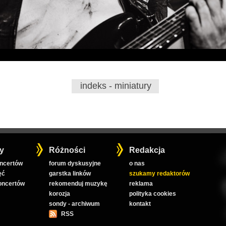
indeks - miniatury
y
Różności
Redakcja
oncertów
forum dyskusyjne
o nas
ęć
garstka linków
szukamy redaktorów
koncertów
rekomenduj muzykę
reklama
korozja
polityka cookies
sondy - archiwum
kontakt
RSS