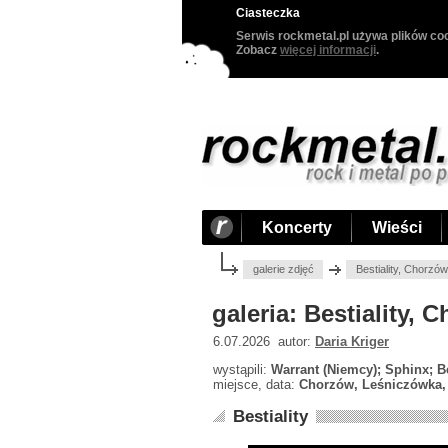
Ciasteczka
Serwis rockmetal.pl używa plików coo
Zobacz
więcej informacji
.
Koncerty
Wieści
galerie zdjęć
Bestiality, Chorzó
galeria: Bestiality,
6.07.2026 autor:
Daria Kriger
wystąpili:
Warrant (Niemcy); Sphinx; Be
miejsce, data:
Chorzów, Leśniczówka, 
Bestiality