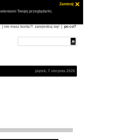
Zamknij
wieniami Twojej przeglądarki.
ę
| nie masz konta?!
zarejestruj się!
|
po co?
piątek, 7 sierpnia 2026