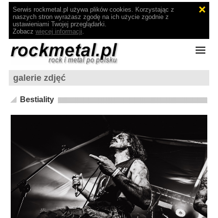
Serwis rockmetal.pl używa plików cookies. Korzystając z
naszych stron wyrażasz zgodę na ich użycie zgodnie z
ustawieniami Twojej przeglądarki.
Zobacz
więcej informacji
.
galerie zdjęć
Bestiality