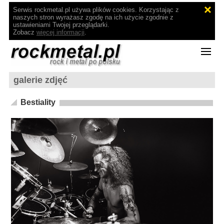
Serwis rockmetal.pl używa plików cookies. Korzystając z
naszych stron wyrażasz zgodę na ich użycie zgodnie z
ustawieniami Twojej przeglądarki.
Zobacz
więcej informacji
.
galerie zdjęć
Bestiality