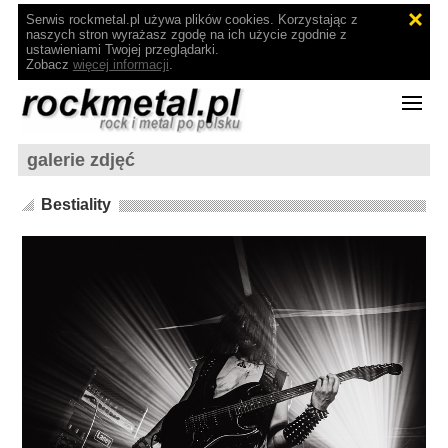
Serwis rockmetal.pl używa plików cookies. Korzystając z
naszych stron wyrażasz zgodę na ich użycie zgodnie z
ustawieniami Twojej przeglądarki.
Zobacz
więcej informacji
.
galerie zdjęć
Bestiality