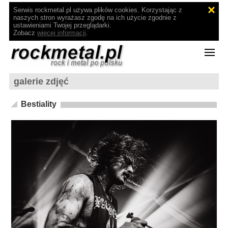
Serwis rockmetal.pl używa plików cookies. Korzystając z
naszych stron wyrażasz zgodę na ich użycie zgodnie z
ustawieniami Twojej przeglądarki.
Zobacz
więcej informacji
.
galerie zdjęć
Bestiality