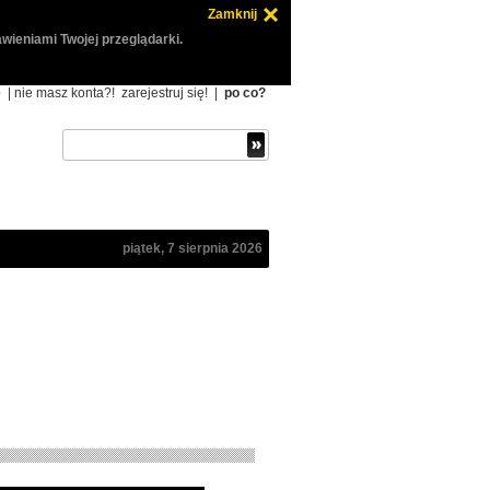
Zamknij
wieniami Twojej przeglądarki.
ę
| nie masz konta?!
zarejestruj się!
|
po co?
piątek, 7 sierpnia 2026