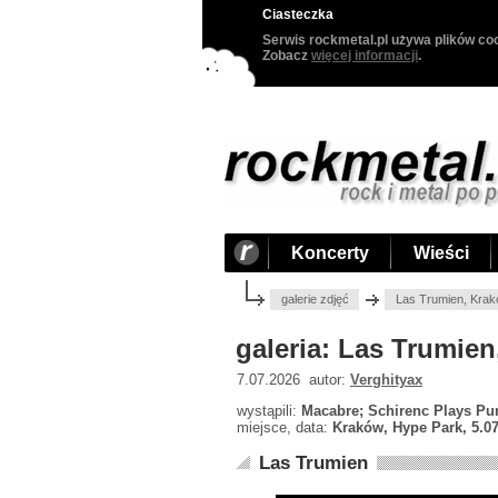
Ciasteczka
Serwis rockmetal.pl używa plików coo
Zobacz
więcej informacji
.
Koncerty
Wieści
galerie zdjęć
Las Trumien, Krak
galeria: Las Trumie
7.07.2026 autor:
Verghityax
wystąpili:
Macabre; Schirenc Plays Pu
miejsce, data:
Kraków, Hype Park, 5.0
Las Trumien