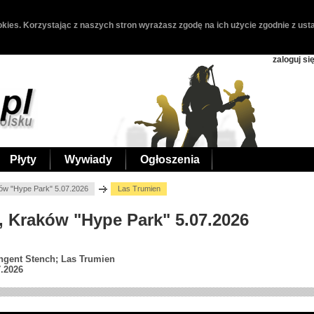
kies. Korzystając z naszych stron wyrażasz zgodę na ich użycie zgodnie z usta
zaloguj si
Płyty
Wywiady
Ogłoszenia
ów "Hype Park" 5.07.2026
Las Trumien
n, Kraków "Hype Park" 5.07.2026
ngent Stench; Las Trumien
7.2026