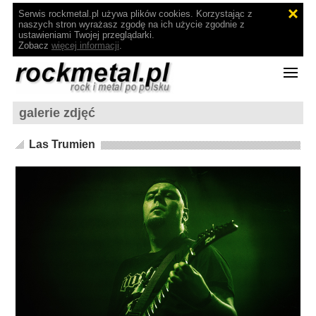
Serwis rockmetal.pl używa plików cookies. Korzystając z
naszych stron wyrażasz zgodę na ich użycie zgodnie z
ustawieniami Twojej przeglądarki.
Zobacz
więcej informacji
.
galerie zdjęć
Las Trumien