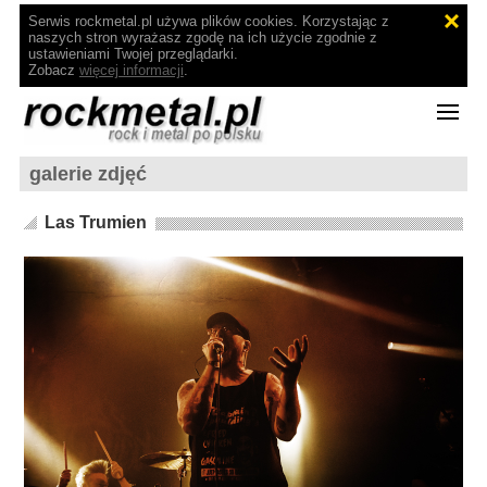
Serwis rockmetal.pl używa plików cookies. Korzystając z
naszych stron wyrażasz zgodę na ich użycie zgodnie z
ustawieniami Twojej przeglądarki.
Zobacz
więcej informacji
.
galerie zdjęć
Las Trumien