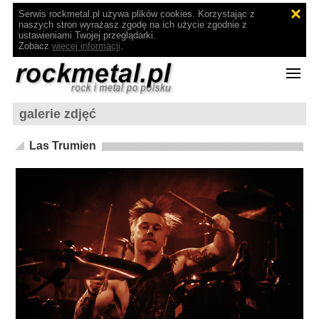
Serwis rockmetal.pl używa plików cookies. Korzystając z
naszych stron wyrażasz zgodę na ich użycie zgodnie z
ustawieniami Twojej przeglądarki.
Zobacz
więcej informacji
.
galerie zdjęć
Las Trumien