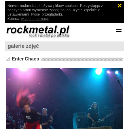
Serwis rockmetal.pl używa plików cookies. Korzystając z
naszych stron wyrażasz zgodę na ich użycie zgodnie z
ustawieniami Twojej przeglądarki.
Zobacz
więcej informacji
.
galerie zdjęć
Enter Chaos