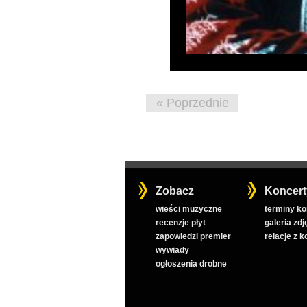
« Poprzednie
Zobacz
Koncert
wieści muzyczne
terminy k
recenzje płyt
galeria zdj
zapowiedzi premier
relacje z 
wywiady
ogłoszenia drobne