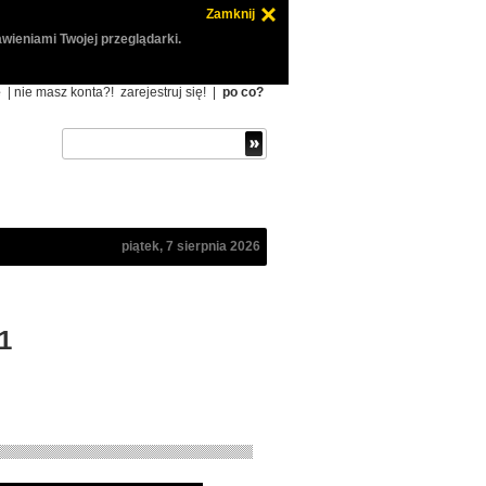
Zamknij
wieniami Twojej przeglądarki.
ę
| nie masz konta?!
zarejestruj się!
|
po co?
piątek, 7 sierpnia 2026
1