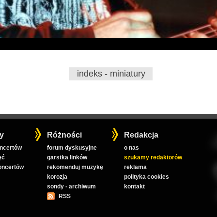
indeks - miniatury
y
Różności
Redakcja
oncertów
forum dyskusyjne
o nas
ęć
garstka linków
szukamy redaktorów
koncertów
rekomenduj muzykę
reklama
korozja
polityka cookies
sondy - archiwum
kontakt
RSS