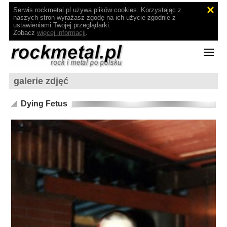
Serwis rockmetal.pl używa plików cookies. Korzystając z
naszych stron wyrażasz zgodę na ich użycie zgodnie z
ustawieniami Twojej przeglądarki.
Zobacz
więcej informacji
.
galerie zdjęć
Dying Fetus