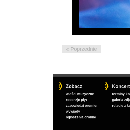
« Poprzednie
Zobacz
Koncert
wieści muzyczne
terminy k
recenzje płyt
galeria zdj
zapowiedzi premier
relacje z 
wywiady
ogłoszenia drobne