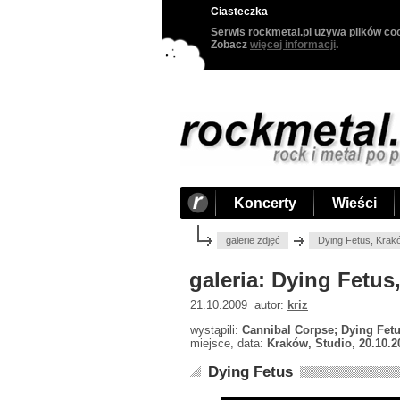
Ciasteczka
Serwis rockmetal.pl używa plików coo
Zobacz
więcej informacji
.
Koncerty
Wieści
galerie zdjęć
Dying Fetus, Krak
galeria: Dying Fetus
21.10.2009 autor:
kriz
wystąpili:
Cannibal Corpse; Dying Fet
miejsce, data:
Kraków, Studio, 20.10.2
Dying Fetus