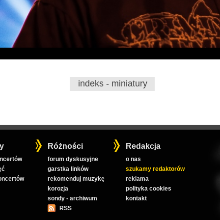
indeks - miniatury
y
Różności
Redakcja
oncertów
forum dyskusyjne
o nas
ęć
garstka linków
szukamy redaktorów
koncertów
rekomenduj muzykę
reklama
korozja
polityka cookies
sondy - archiwum
kontakt
RSS