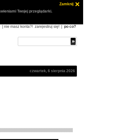
Zamknij
wieniami Twojej przeglądarki.
ę
| nie masz konta?!
zarejestruj się!
|
po co?
czwartek, 6 sierpnia 2026