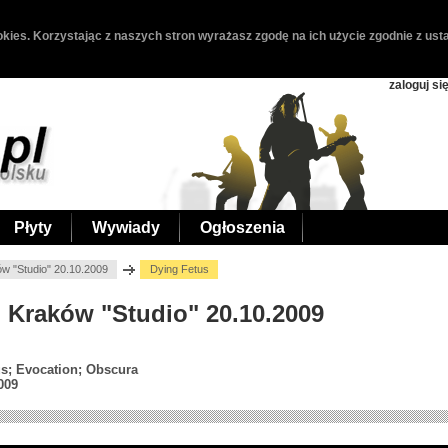
kies. Korzystając z naszych stron wyrażasz zgodę na ich użycie zgodnie z usta
zaloguj si
Płyty
Wywiady
Ogłoszenia
ów "Studio" 20.10.2009
Dying Fetus
, Kraków "Studio" 20.10.2009
us; Evocation; Obscura
009