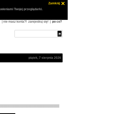
Zamknij
wieniami Twojej przeglądarki.
ę
| nie masz konta?!
zarejestruj się!
|
po co?
piątek, 7 sierpnia 2026