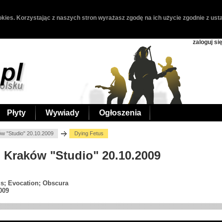
kies. Korzystając z naszych stron wyrażasz zgodę na ich użycie zgodnie z usta
zaloguj si
Płyty
Wywiady
Ogłoszenia
ów "Studio" 20.10.2009
Dying Fetus
, Kraków "Studio" 20.10.2009
us; Evocation; Obscura
009