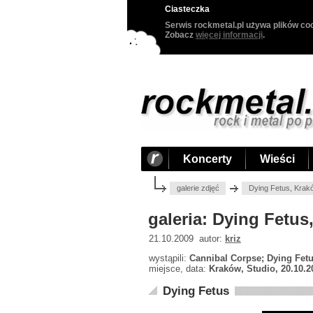
Ciasteczka
Serwis rockmetal.pl używa plików coo
Zobacz
więcej informacji
.
Koncerty
Wieści
galerie zdjęć
Dying Fetus, Krak
galeria: Dying Fetus
21.10.2009 autor:
kriz
wystąpili:
Cannibal Corpse; Dying Fet
miejsce, data:
Kraków, Studio, 20.10.2
Dying Fetus