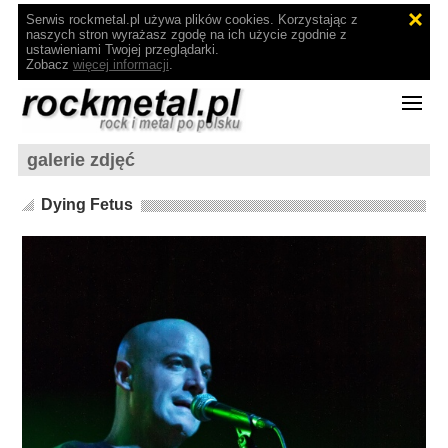
Serwis rockmetal.pl używa plików cookies. Korzystając z
naszych stron wyrażasz zgodę na ich użycie zgodnie z
ustawieniami Twojej przeglądarki.
Zobacz
więcej informacji
.
galerie zdjęć
Dying Fetus