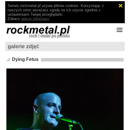
Serwis rockmetal.pl używa plików cookies. Korzystając z
naszych stron wyrażasz zgodę na ich użycie zgodnie z
ustawieniami Twojej przeglądarki.
Zobacz
więcej informacji
.
galerie zdjęć
Dying Fetus