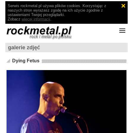
Serwis rockmetal.pl używa plików cookies. Korzystając z
naszych stron wyrażasz zgodę na ich użycie zgodnie z
ustawieniami Twojej przeglądarki.
Zobacz
więcej informacji
.
galerie zdjęć
Dying Fetus