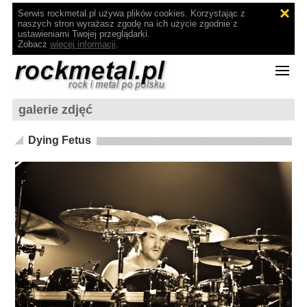
Serwis rockmetal.pl używa plików cookies. Korzystając z
naszych stron wyrażasz zgodę na ich użycie zgodnie z
ustawieniami Twojej przeglądarki.
Zobacz
więcej informacji
.
galerie zdjęć
Dying Fetus