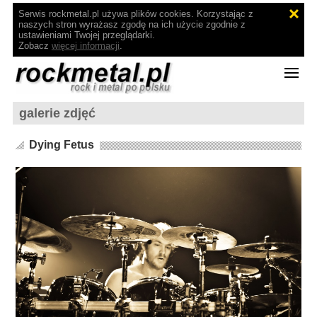
Serwis rockmetal.pl używa plików cookies. Korzystając z
naszych stron wyrażasz zgodę na ich użycie zgodnie z
ustawieniami Twojej przeglądarki.
Zobacz
więcej informacji
.
galerie zdjęć
Dying Fetus