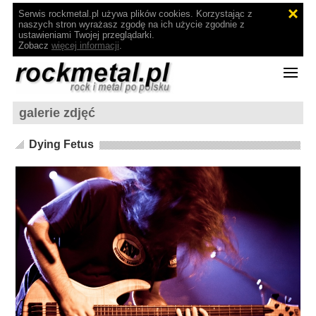
Serwis rockmetal.pl używa plików cookies. Korzystając z
naszych stron wyrażasz zgodę na ich użycie zgodnie z
ustawieniami Twojej przeglądarki.
Zobacz
więcej informacji
.
galerie zdjęć
Dying Fetus