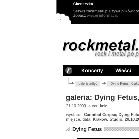
Ciasteczka
Serwis rockmetal.pl używa plików coo
Zobacz
więcej informacji
.
Koncerty
Wieści
galerie zdjęć
Dying Fetus, Krak
galeria: Dying Fetus
21.10.2009 autor:
kriz
wystąpili:
Cannibal Corpse; Dying Fet
miejsce, data:
Kraków, Studio, 20.10.2
Dying Fetus