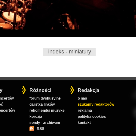
indeks - miniatury
y
Różności
Redakcja
oncertów
forum dyskusyjne
o nas
ęć
garstka linków
szukamy redaktorów
koncertów
rekomenduj muzykę
reklama
korozja
polityka cookies
sondy - archiwum
kontakt
RSS