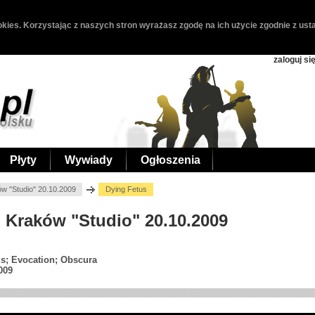
kies. Korzystając z naszych stron wyrażasz zgodę na ich użycie zgodnie z usta
zaloguj si
Płyty
Wywiady
Ogłoszenia
ów "Studio" 20.10.2009
Dying Fetus
, Kraków "Studio" 20.10.2009
us; Evocation; Obscura
009