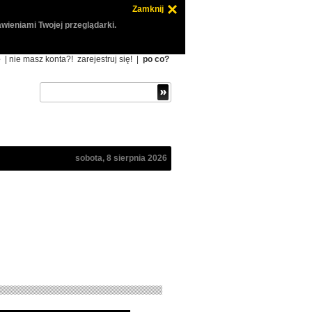
Zamknij
wieniami Twojej przeglądarki.
ę
| nie masz konta?!
zarejestruj się!
|
po co?
sobota, 8 sierpnia 2026