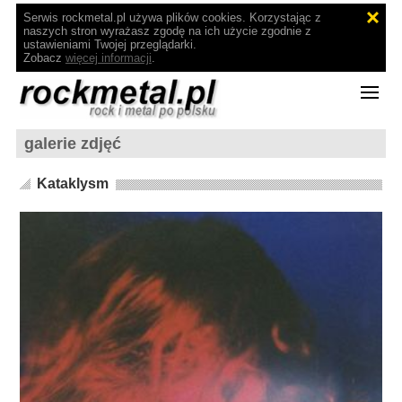
Serwis rockmetal.pl używa plików cookies. Korzystając z
naszych stron wyrażasz zgodę na ich użycie zgodnie z
ustawieniami Twojej przeglądarki.
Zobacz
więcej informacji
.
galerie zdjęć
Kataklysm