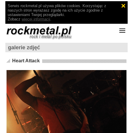
Serwis rockmetal.pl używa plików cookies. Korzystając z
naszych stron wyrażasz zgodę na ich użycie zgodnie z
ustawieniami Twojej przeglądarki.
Zobacz
więcej informacji
.
galerie zdjęć
Heart Attack