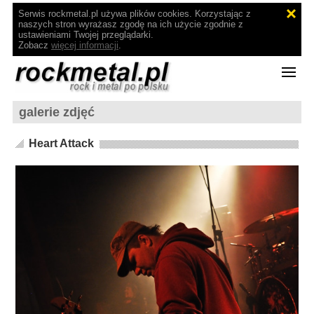
Serwis rockmetal.pl używa plików cookies. Korzystając z
naszych stron wyrażasz zgodę na ich użycie zgodnie z
ustawieniami Twojej przeglądarki.
Zobacz
więcej informacji
.
galerie zdjęć
Heart Attack