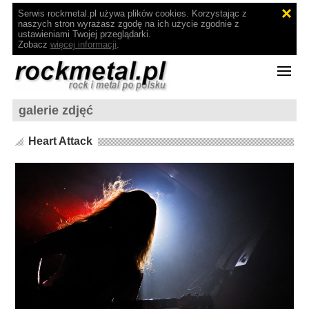
Serwis rockmetal.pl używa plików cookies. Korzystając z
naszych stron wyrażasz zgodę na ich użycie zgodnie z
ustawieniami Twojej przeglądarki.
Zobacz
więcej informacji
.
galerie zdjęć
Heart Attack