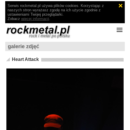
Serwis rockmetal.pl używa plików cookies. Korzystając z
naszych stron wyrażasz zgodę na ich użycie zgodnie z
ustawieniami Twojej przeglądarki.
Zobacz
więcej informacji
.
galerie zdjęć
Heart Attack