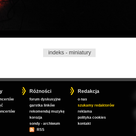
indeks - miniatury
y
Różności
Redakcja
oncertów
forum dyskusyjne
o nas
ęć
garstka linków
szukamy redaktorów
koncertów
rekomenduj muzykę
reklama
korozja
polityka cookies
sondy - archiwum
kontakt
RSS