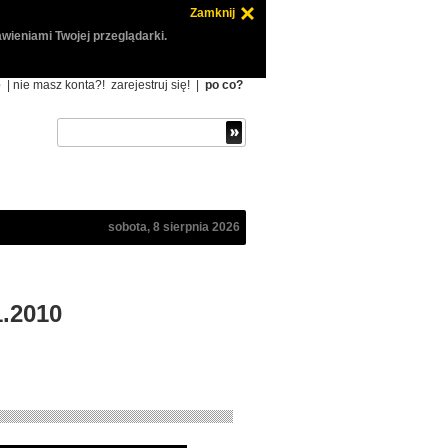
Zamknij
wieniami Twojej przeglądarki.
ę
| nie masz konta?!
zarejestruj się!
|
po co?
sobota, 8 sierpnia 2026
1.2010