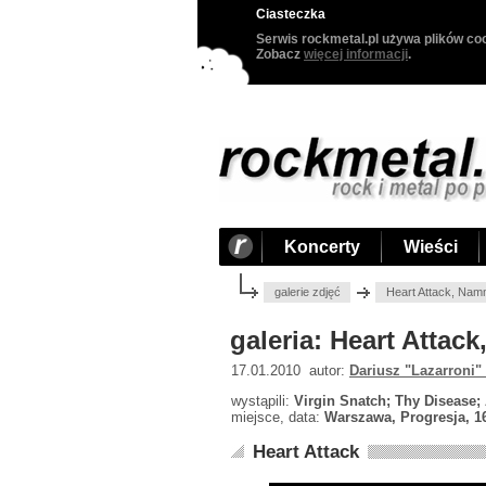
Ciasteczka
Serwis rockmetal.pl używa plików coo
Zobacz
więcej informacji
.
Koncerty
Wieści
galerie zdjęć
Heart Attack, Nam
galeria: Heart Atta
17.01.2010 autor:
Dariusz "Lazarroni"
wystąpili:
Virgin Snatch; Thy Disease
miejsce, data:
Warszawa, Progresja, 1
Heart Attack