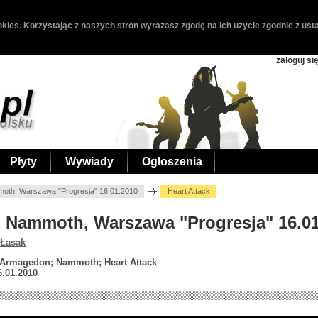
kies. Korzystając z naszych stron wyrażasz zgodę na ich użycie zgodnie z usta
zaloguj si
Płyty
Wywiady
Ogłoszenia
moth, Warszawa "Progresja" 16.01.2010
Heart Attack
ck, Nammoth, Warszawa "Progresja" 16.0
 Łasak
; Armagedon; Nammoth; Heart Attack
6.01.2010