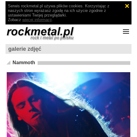
Serwis rockmetal.pl używa plików cookies. Korzystając z
naszych stron wyrażasz zgodę na ich użycie zgodnie z
ustawieniami Twojej przeglądarki.
Zobacz
więcej informacji
.
galerie zdjęć
Nammoth