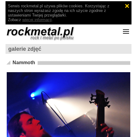
Serwis rockmetal.pl używa plików cookies. Korzystając z
naszych stron wyrażasz zgodę na ich użycie zgodnie z
ustawieniami Twojej przeglądarki.
Zobacz
więcej informacji
.
galerie zdjęć
Nammoth