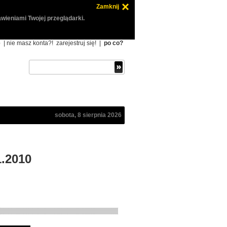
Zamknij
wieniami Twojej przeglądarki.
ę
| nie masz konta?!
zarejestruj się!
|
po co?
sobota, 8 sierpnia 2026
1.2010