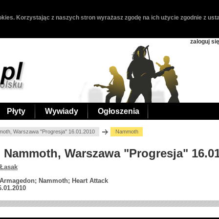
kies. Korzystając z naszych stron wyrażasz zgodę na ich użycie zgodnie z usta
zaloguj si
Płyty
Wywiady
Ogłoszenia
moth, Warszawa "Progresja" 16.01.2010
Nammoth
ck, Nammoth, Warszawa "Progresja" 16.0
 Łasak
; Armagedon; Nammoth; Heart Attack
6.01.2010