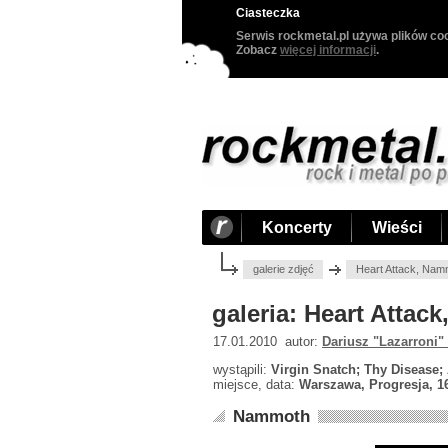
Ciasteczka
Serwis rockmetal.pl używa plików coo
Zobacz
więcej informacji
.
Koncerty
Wieści
galerie zdjęć
Heart Attack, Nam
galeria: Heart Atta
17.01.2010 autor:
Dariusz "Lazarroni"
wystąpili:
Virgin Snatch; Thy Disease
miejsce, data:
Warszawa, Progresja, 1
Nammoth