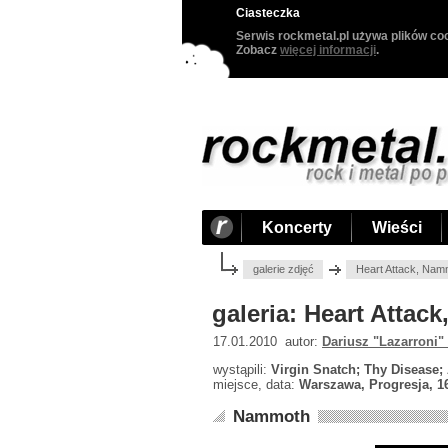
Ciasteczka
Serwis rockmetal.pl używa plików coo
Zobacz
więcej informacji
.
Koncerty
Wieści
galerie zdjęć
Heart Attack, Nam
galeria: Heart Atta
17.01.2010 autor:
Dariusz "Lazarroni"
wystąpili:
Virgin Snatch; Thy Disease
miejsce, data:
Warszawa, Progresja, 1
Nammoth