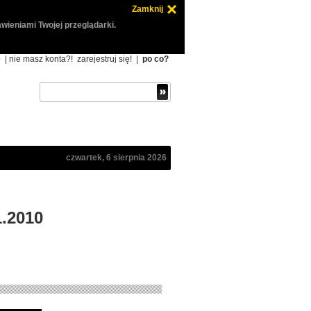
Zamknij
wieniami Twojej przeglądarki.
ę
| nie masz konta?!
zarejestruj się!
|
po co?
czwartek, 6 sierpnia 2026
1.2010