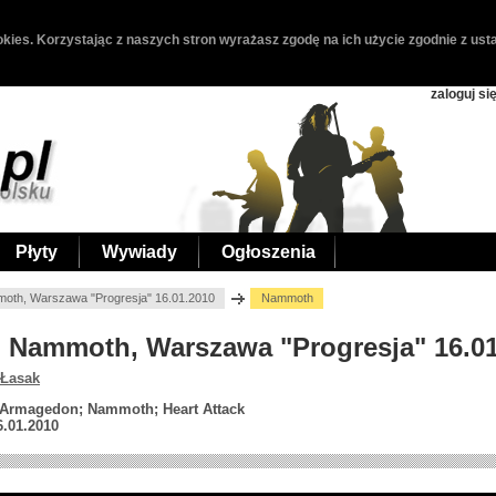
kies. Korzystając z naszych stron wyrażasz zgodę na ich użycie zgodnie z usta
zaloguj si
Płyty
Wywiady
Ogłoszenia
moth, Warszawa "Progresja" 16.01.2010
Nammoth
ck, Nammoth, Warszawa "Progresja" 16.0
 Łasak
; Armagedon; Nammoth; Heart Attack
6.01.2010