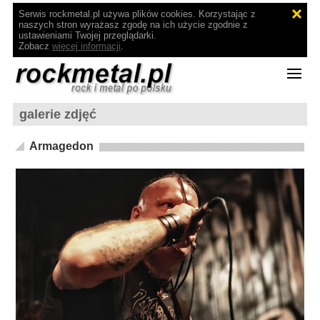
Serwis rockmetal.pl używa plików cookies. Korzystając z
naszych stron wyrażasz zgodę na ich użycie zgodnie z
ustawieniami Twojej przeglądarki.
Zobacz
więcej informacji
.
galerie zdjęć
Armagedon