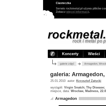
Ciasteczka
Serwis rockmetal.pl używa plików coo
Zobacz
więcej informacji
.
Koncerty
Wieści
galerie zdjęć
Armagedon, Wrocł
galeria: Armagedon,
25.01.2010 autor:
Krzysztof Zatycki
wystąpili:
Virgin Snatch; Thy Disease
miejsce, data:
Wrocław, Madness, 22.0
Armagedon