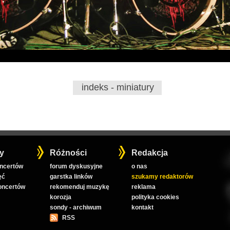
indeks - miniatury
y
Różności
Redakcja
oncertów
forum dyskusyjne
o nas
ęć
garstka linków
szukamy redaktorów
koncertów
rekomenduj muzykę
reklama
korozja
polityka cookies
sondy - archiwum
kontakt
RSS