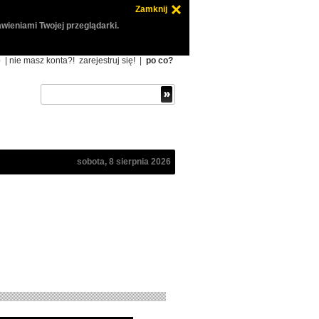
Zamknij
wieniami Twojej przeglądarki.
ę
| nie masz konta?!
zarejestruj się!
|
po co?
sobota, 8 sierpnia 2026