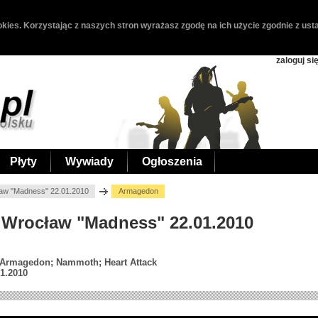
kies. Korzystając z naszych stron wyrażasz zgodę na ich użycie zgodnie z usta
zaloguj si
Płyty
Wywiady
Ogłoszenia
aw "Madness" 22.01.2010
Armagedon
 Wrocław "Madness" 22.01.2010
; Armagedon; Nammoth; Heart Attack
1.2010