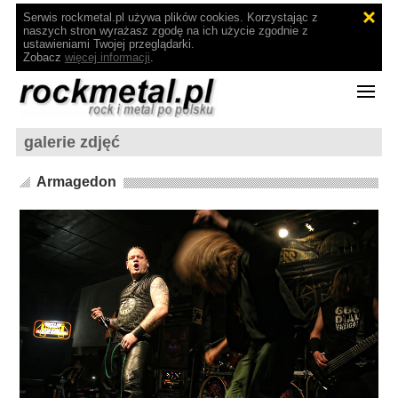
Serwis rockmetal.pl używa plików cookies. Korzystając z
naszych stron wyrażasz zgodę na ich użycie zgodnie z
ustawieniami Twojej przeglądarki.
Zobacz
więcej informacji
.
galerie zdjęć
Armagedon