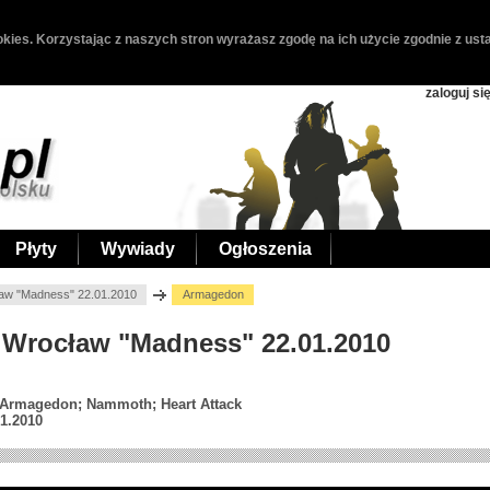
kies. Korzystając z naszych stron wyrażasz zgodę na ich użycie zgodnie z usta
zaloguj si
Płyty
Wywiady
Ogłoszenia
aw "Madness" 22.01.2010
Armagedon
 Wrocław "Madness" 22.01.2010
; Armagedon; Nammoth; Heart Attack
1.2010