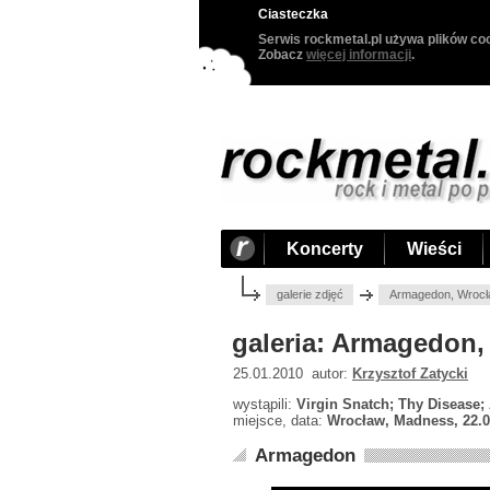
Ciasteczka
Serwis rockmetal.pl używa plików coo
Zobacz
więcej informacji
.
Koncerty
Wieści
galerie zdjęć
Armagedon, Wrocł
galeria: Armagedon,
25.01.2010 autor:
Krzysztof Zatycki
wystąpili:
Virgin Snatch; Thy Disease
miejsce, data:
Wrocław, Madness, 22.0
Armagedon