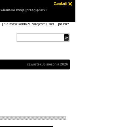
Zamknij
wieniami Twojej przeglądarki.
ę
| nie masz konta?!
zarejestruj się!
|
po co?
czwartek, 6 sierpnia 2026