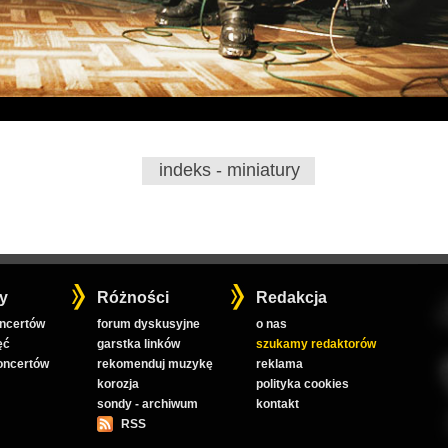
indeks - miniatury
y
Różności
Redakcja
oncertów
forum dyskusyjne
o nas
ęć
garstka linków
szukamy redaktorów
koncertów
rekomenduj muzykę
reklama
korozja
polityka cookies
sondy - archiwum
kontakt
RSS