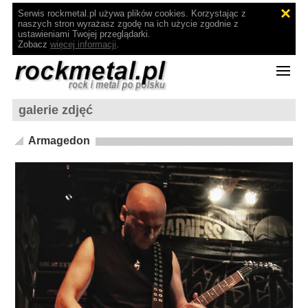
Serwis rockmetal.pl używa plików cookies. Korzystając z
naszych stron wyrażasz zgodę na ich użycie zgodnie z
ustawieniami Twojej przeglądarki.
Zobacz
więcej informacji
.
galerie zdjęć
Armagedon