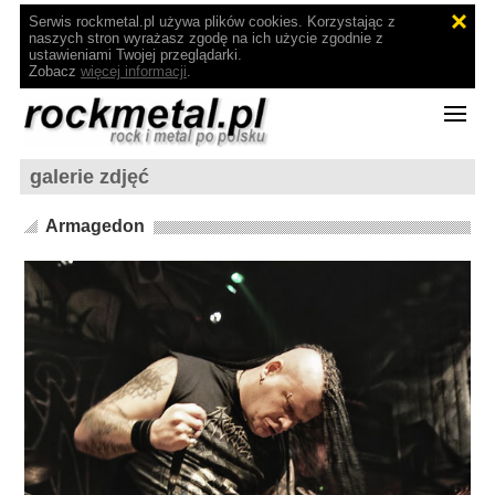
Serwis rockmetal.pl używa plików cookies. Korzystając z
naszych stron wyrażasz zgodę na ich użycie zgodnie z
ustawieniami Twojej przeglądarki.
Zobacz
więcej informacji
.
galerie zdjęć
Armagedon