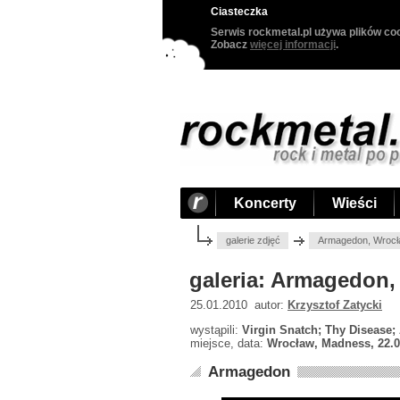
Ciasteczka
Serwis rockmetal.pl używa plików coo
Zobacz
więcej informacji
.
Koncerty
Wieści
galerie zdjęć
Armagedon, Wrocł
galeria: Armagedon,
25.01.2010 autor:
Krzysztof Zatycki
wystąpili:
Virgin Snatch; Thy Disease
miejsce, data:
Wrocław, Madness, 22.0
Armagedon