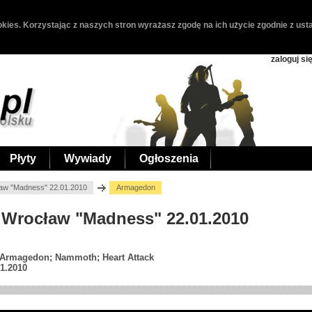
kies. Korzystając z naszych stron wyrażasz zgodę na ich użycie zgodnie z usta
zaloguj si
Płyty
Wywiady
Ogłoszenia
aw "Madness" 22.01.2010
Armagedon
 Wrocław "Madness" 22.01.2010
; Armagedon; Nammoth; Heart Attack
1.2010