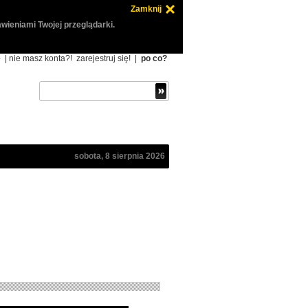
Zamknij
wieniami Twojej przeglądarki.
ę
| nie masz konta?!
zarejestruj się!
|
po co?
sobota, 8 sierpnia 2026