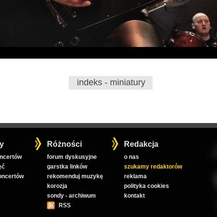
indeks - miniatury
y
Różności
Redakcja
oncertów
forum dyskusyjne
o nas
ęć
garstka linków
szukamy redaktorów
koncertów
rekomenduj muzykę
reklama
korozja
polityka cookies
sondy - archiwum
kontakt
RSS