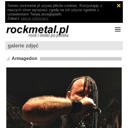
Serwis rockmetal.pl używa plików cookies. Korzystając z
naszych stron wyrażasz zgodę na ich użycie zgodnie z
ustawieniami Twojej przeglądarki.
Zobacz
więcej informacji
.
galerie zdjęć
Armagedon