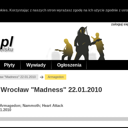
kies. Korzystając z naszych stron wyrażasz zgodę na ich użycie zgodnie z usta
zaloguj si
Płyty
Wywiady
Ogłoszenia
aw "Madness" 22.01.2010
Armagedon
 Wrocław "Madness" 22.01.2010
; Armagedon; Nammoth; Heart Attack
1.2010