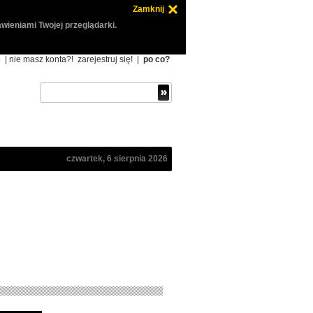
Zamknij
wieniami Twojej przeglądarki.
ę
| nie masz konta?!
zarejestruj się!
|
po co?
czwartek, 6 sierpnia 2026