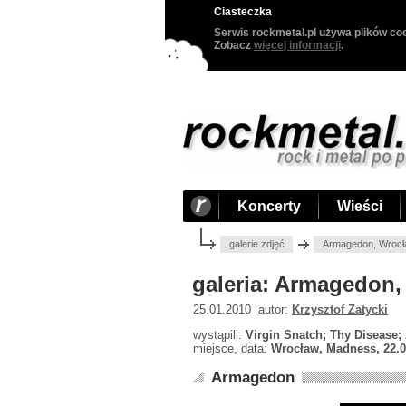
Ciasteczka
Serwis rockmetal.pl używa plików coo
Zobacz
więcej informacji
.
Koncerty
Wieści
galerie zdjęć
Armagedon, Wrocł
galeria: Armagedon,
25.01.2010 autor:
Krzysztof Zatycki
wystąpili:
Virgin Snatch; Thy Disease
miejsce, data:
Wrocław, Madness, 22.0
Armagedon