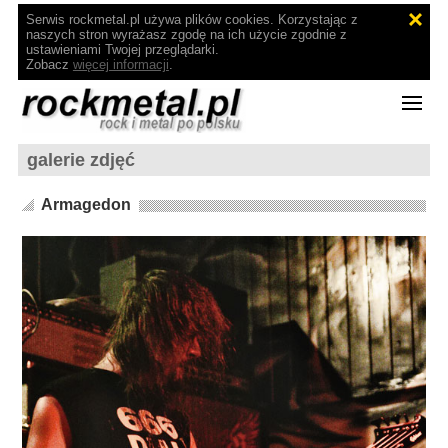
Serwis rockmetal.pl używa plików cookies. Korzystając z
naszych stron wyrażasz zgodę na ich użycie zgodnie z
ustawieniami Twojej przeglądarki.
Zobacz
więcej informacji
.
galerie zdjęć
Armagedon