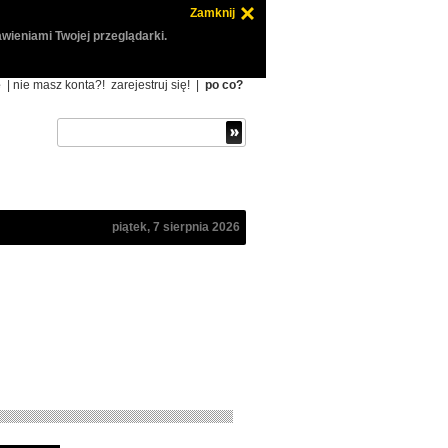
Zamknij
wieniami Twojej przeglądarki.
ę
| nie masz konta?!
zarejestruj się!
|
po co?
piątek, 7 sierpnia 2026