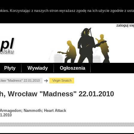
kies. Korzystając z naszych stron wyrażasz zgodę na ich użycie zgodnie z usta
zaloguj si
Płyty
Wywiady
Ogłoszenia
ocław "Madness" 22.01.2010
Virgin Snatch
tch, Wrocław "Madness" 22.01.2010
; Armagedon; Nammoth; Heart Attack
1.2010