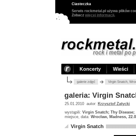
Ciasteczka
Serwis rockmetal.pl używa plików coo
Zobacz
więcej informacji
.
Koncerty
Wieści
galerie zdjęć
Virgin Snatch, Wr
galeria: Virgin Sna
25.01.2010 autor:
Krzysztof Zatycki
wystąpili:
Virgin Snatch; Thy Disease
miejsce, data:
Wrocław, Madness, 22.0
Virgin Snatch