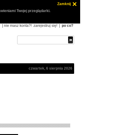
Zamknij
wieniami Twojej przeglądarki.
ę
| nie masz konta?!
zarejestruj się!
|
po co?
czwartek, 6 sierpnia 2026