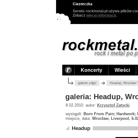
Ciasteczka
Serwis rockmetal.pl używa plików coo
Zobacz
więcej informacji
.
Koncerty
Wieści
galerie zdjęć
Headup, Wrocław "
galeria: Headup, Wr
8.02.2010 autor:
Krzysztof Zatycki
wystąpili:
Born From Pain; Hardwork; 
miejsce, data:
Wrocław, Liverpool, 6.0
Headup