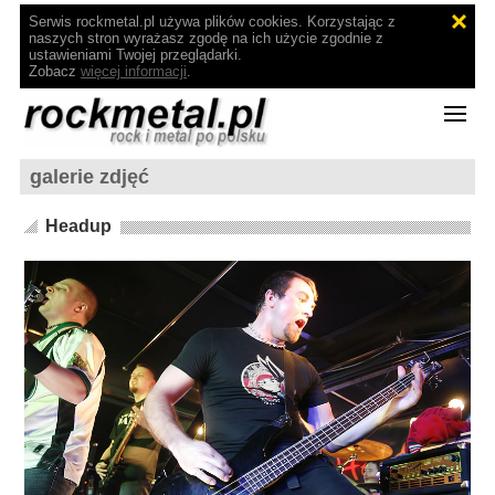
Serwis rockmetal.pl używa plików cookies. Korzystając z
naszych stron wyrażasz zgodę na ich użycie zgodnie z
ustawieniami Twojej przeglądarki.
Zobacz
więcej informacji
.
galerie zdjęć
Headup