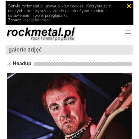
Serwis rockmetal.pl używa plików cookies. Korzystając z
naszych stron wyrażasz zgodę na ich użycie zgodnie z
ustawieniami Twojej przeglądarki.
Zobacz
więcej informacji
.
galerie zdjęć
Headup